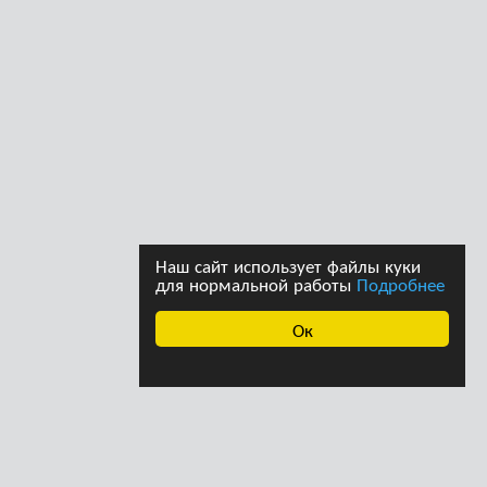
Наш сайт использует файлы куки
для нормальной работы
Подробнее
Ок
ава принадлежат
Дизайн студии дизайна
страции сайта. При
«Ферма»
щении информации с