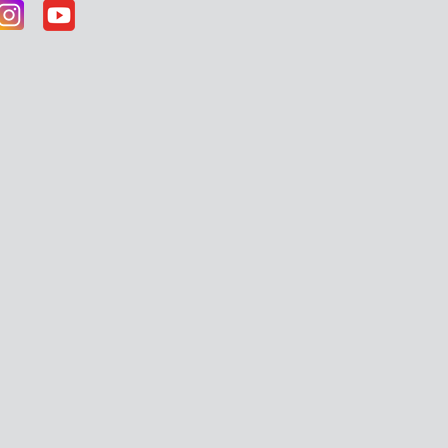
30-80-44
tries-personal-mh
Все пр
админи
разме