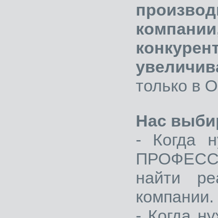
произв
ком
конку
увеличи
только в О
Нас выби
- Когда 
ПРОФЕСС
найти ре
компании.
- Когда 