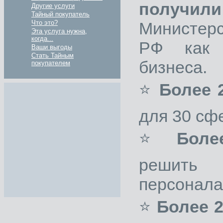
получил
Другие услуги
Тайный покупатель
Министерс
Что это?
Эта услуга нужна,
когда...
РФ как 
Ваши выгоды
Стать Тайным
бизнеса.
покупателем
⭐
Более 
для 30 сф
⭐
Боле
решить
персонала
⭐
Более 