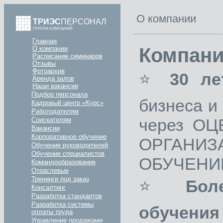
О компании
ТРИЭС
ПЕРСОНАЛ
ГРУППА КОМПАНИЙ
Главная
Компани
О компании
Расписание семинаров
Отзывы
Фотоархив
⭐
30 ле
Аренда залов
Наши вакансии
Подбор персонала
бизнеса и
Кадровый центр «Курс»
Работодателям
через О
Соискателям
Вакансии
Корпоративное обучение
ОРГАН
Обучение руководителей
Обучение специалистов
ОБУЧЕНИ
Командообразование
Отраслевые
Тренинги под заказ
⭐
Бол
Консалтинг
Разработка стандартов
Разработка системы
обучени
оплаты труда
Управление продажами