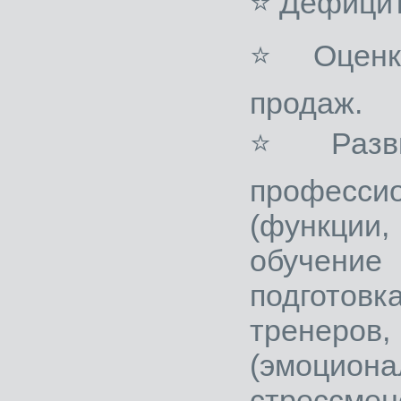
⭐ Дефицит
⭐ Оценка
продаж.
⭐ Развит
професс
(функции,
обучени
подготов
тренер
(эмоци
стрессмене