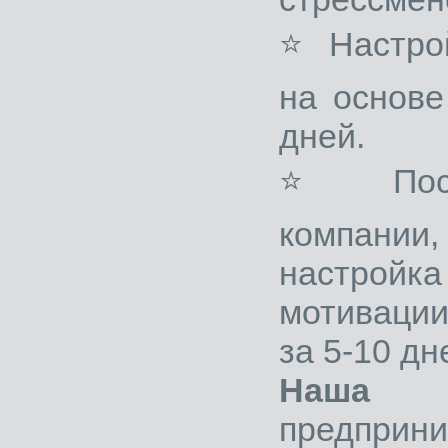
⭐ Настро
на основе
дней.
⭐ Постр
компании
настройка
мотиваци
за 5-10 дн
Наш
предп