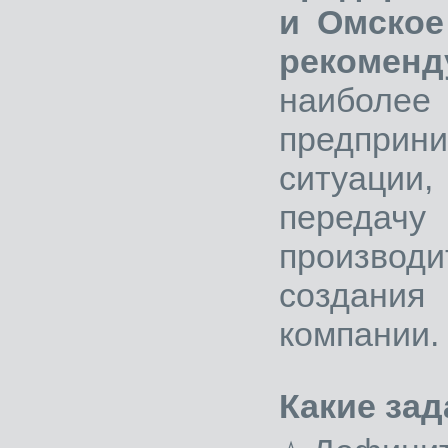
и Омское
рекоме
наибо
предпри
ситуации
передач
произво
создания
компании.
Какие зад