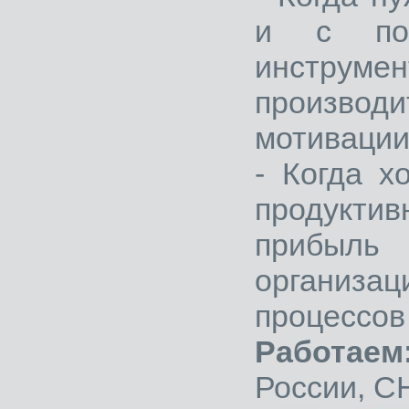
и с пом
инструмен
произво
мотивации 
- Когда 
продукт
прибыль
организ
процессов
Работаем
России, С