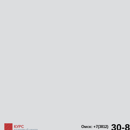
30-8
КУРС
Омск: +7(3812)
кадровый центр