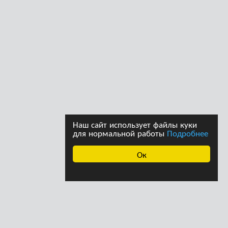
Наш сайт использует файлы куки
для нормальной работы
Подробнее
Ок
ава принадлежат
Дизайн студии дизайна
страции сайта. При
«Ферма»
щении информации с