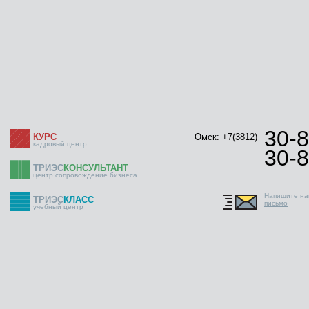
30-8
КУРС
Омск: +7(3812)
кадровый центр
30-8
ТРИЭС
КОНСУЛЬТАНТ
центр сопровождение бизнеса
Напишите н
ТРИЭС
КЛАСС
письмо
учебный центр