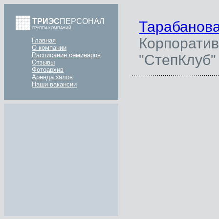
ТРИЭС
ПЕРСОНАЛ
Тарабанов
ГРУППА КОМПАНИЙ
Корпоратив
Главная
О компании
Расписание семинаров
"СтепКлуб"
Отзывы
Фотоархив
Аренда залов
Наши вакансии