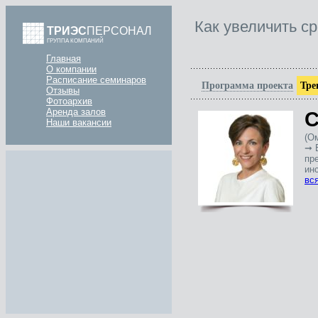
Как увеличить с
ТРИЭС
ПЕРСОНАЛ
ГРУППА КОМПАНИЙ
Главная
О компании
Расписание семинаров
Программа проекта
Тре
Отзывы
Фотоархив
Аренда залов
С
Наши вакансии
(О
➞ 
пр
инс
вс