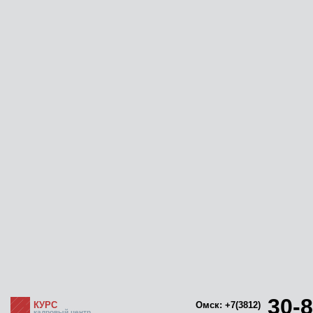
30-8
КУРС
Омск: +7(3812)
кадровый центр