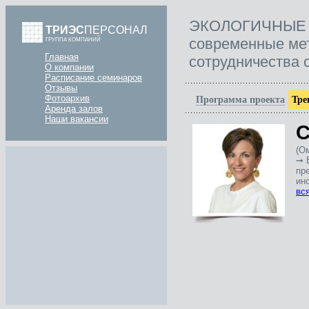
ЭКОЛОГИЧНЫЕ
ТРИЭС
ПЕРСОНАЛ
современные мет
ГРУППА КОМПАНИЙ
Главная
сотрудничества 
О компании
Расписание семинаров
Отзывы
Фотоархив
Программа проекта
Тре
Аренда залов
Наши вакансии
С
(О
➞ 
пр
инс
вс