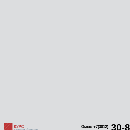
30-8
КУРС
Омск: +7(3812)
кадровый центр