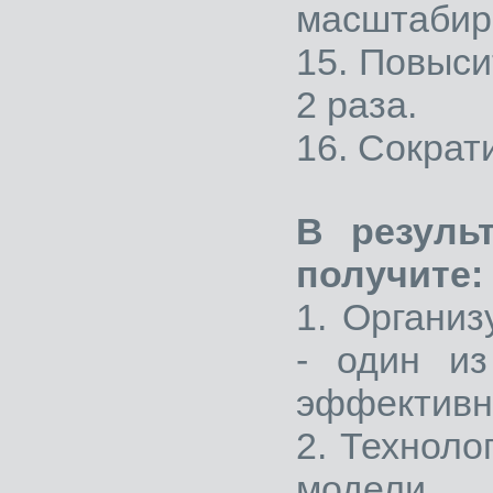
масштабир
15. Повыси
2 раза.
16. Сократ
В резуль
получите:
1. Органи
- один из
эффективн
2. Технол
модели 