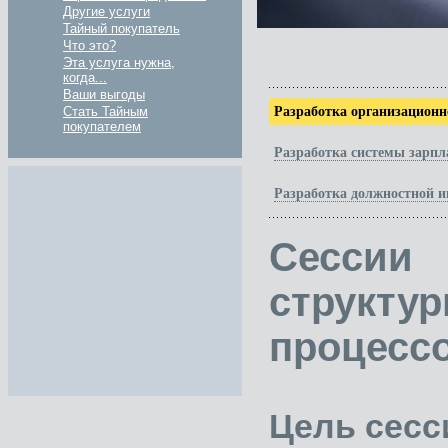
Другие услуги
Тайный покупатель
Что это?
Эта услуга нужна,
когда...
Ваши выгоды
Разработка организационн
Стать Тайным
покупателем
Разработка системы зарпл
Разработка должностной 
Сесси
структ
процессо
Цель сесс