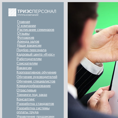
ТРИЭС
ПЕРСОНАЛ
ГРУППА КОМПАНИЙ
Главная
О компании
Расписание семинаров
Отзывы
Фотоархив
Аренда залов
Наши вакансии
Подбор персонала
Кадровый центр «Курс»
Работодателям
Соискателям
Вакансии
Корпоративное обучение
Обучение руководителей
Обучение специалистов
Командообразование
Отраслевые
Тренинги под заказ
Консалтинг
Разработка стандартов
Разработка системы
оплаты труда
Управление продажами