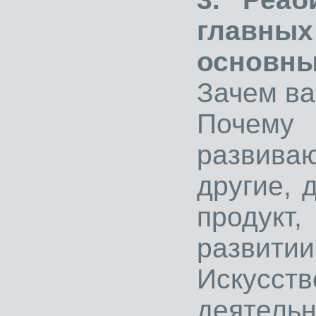
главны
основны
Зачем в
Почему
развив
другие, 
продукт
развитии
Искус
деятел