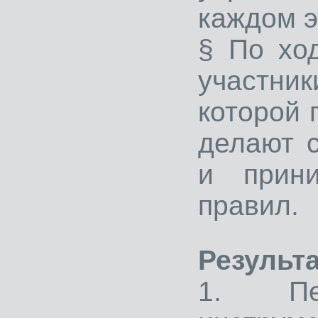
каждом э
§
По хо
участни
которой 
делают 
и прин
правил.
Результа
1. Пе