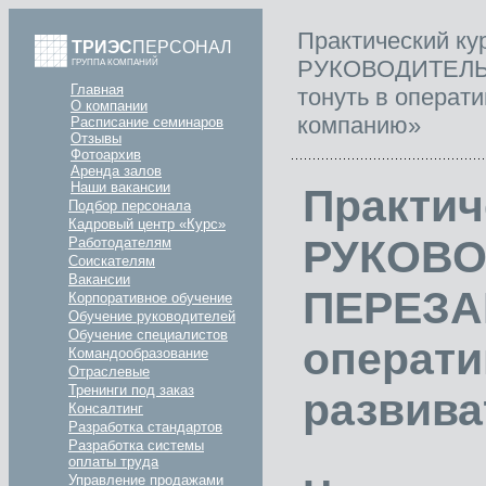
Практический ку
ТРИЭС
ПЕРСОНАЛ
РУКОВОДИТЕЛЬ.
ГРУППА КОМПАНИЙ
Главная
тонуть в операт
О компании
компанию»
Расписание семинаров
Отзывы
Фотоархив
Аренда залов
Наши вакансии
Практич
Подбор персонала
Кадровый центр «Курс»
РУКОВО
Работодателям
Соискателям
Вакансии
ПЕРЕЗАГ
Корпоративное обучение
Обучение руководителей
Обучение специалистов
опера
Командообразование
Отраслевые
Тренинги под заказ
развива
Консалтинг
Разработка стандартов
Разработка системы
оплаты труда
Управление продажами