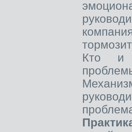
эмоци
руковод
компа
тормозит
Кто и 
проблем
Механиз
руковод
проблем
Практи