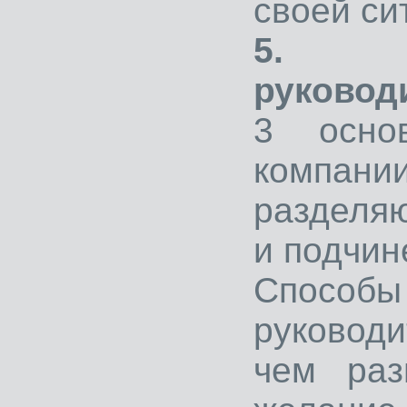
своей си
5. К
руковод
3 осно
компан
разделя
и подчин
Способ
руковод
чем раз