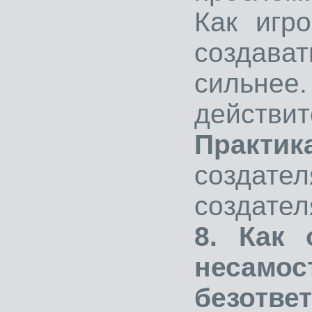
Как игр
создава
сильнее
действит
Практик
созда
создател
8. Как 
несам
безответ