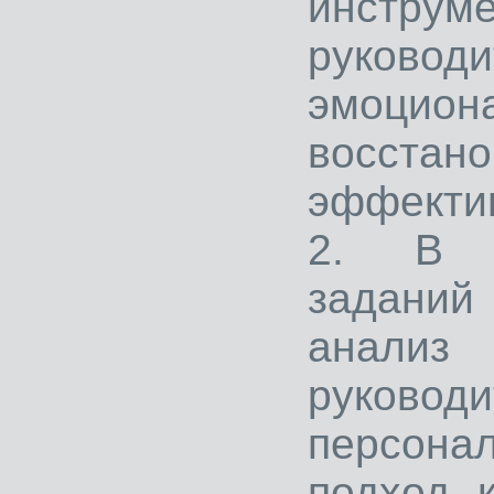
инстру
руковод
эмоцио
восстан
эффекти
2. В п
заданий
анал
руковод
персон
подход 