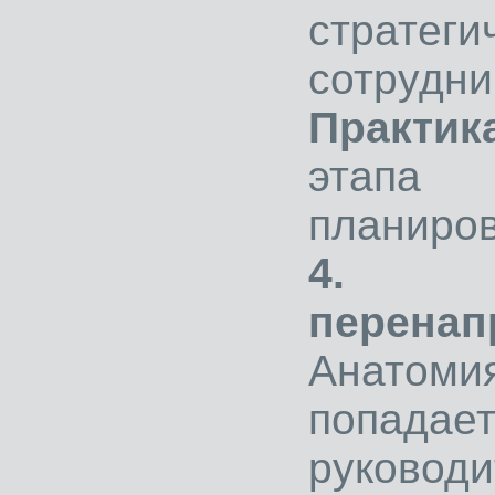
страте
сотрудни
Практик
этапа 
планиров
4. Г
перенап
Анатом
попад
руковод