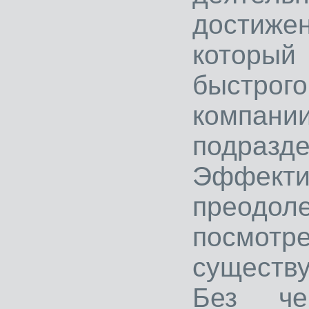
достиже
которы
быстрого
компа
подразде
Эффекти
преод
посмотр
существ
Без че