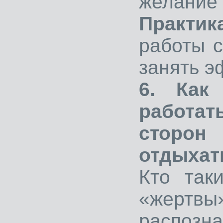
желание 
Практик
работы 
занять э
6. Как
работа
сторон
отдыхат
Кто так
«жертвы»
распоз