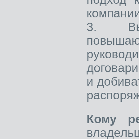
компании
3. Вып
повышаю
руково
договар
и добива
распоряж
Кому ре
владельц