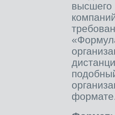
высше
компан
требова
«Форм
орган
дистан
подобны
организа
формате