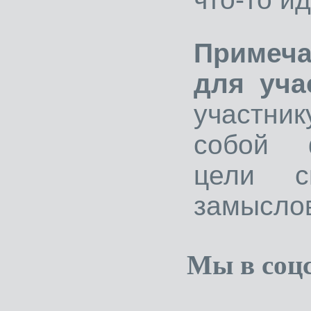
Примеч
для уча
участни
собой 
цели с
замысло
Мы в соцс