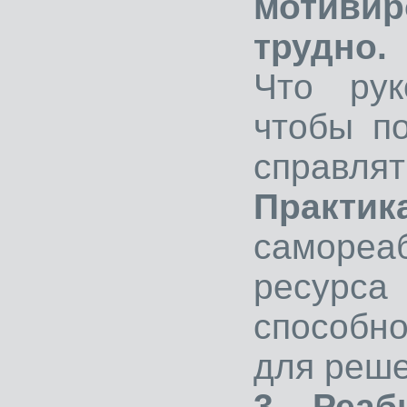
мотивир
трудно.
Что рук
чтобы п
справлят
Практик
самореа
ресурс
способн
для реше
3. Реаб