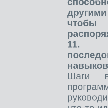
способн
другими
чтоб
распоря
11.
последо
навыков
Шаги в
прог
руководи
что-то ид