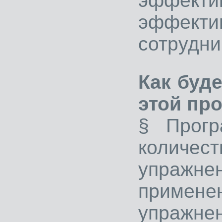
эффекти
эффект
сотрудни
Как буд
этой пр
§ Прогр
количест
упражне
примен
упражн