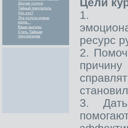
Цели кур
Другие услуги
Тайный покупатель
1. Р
Что это?
Эта услуга нужна,
когда...
эмоцион
Ваши выгоды
Стать Тайным
ресурс р
покупателем
2. Помоч
причин
справлят
становил
3. Дать
помога