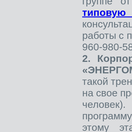
группе о
типовую
консульта
работы с 
960-980-58
2. Корпо
«ЭНЕРГО
такой тре
на свое пр
человек
программ
этому э