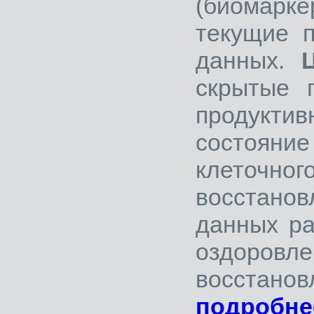
(биомар
текущие п
данных.
скрытые 
продукти
состояние
клеточн
восстано
данных ра
оздоров
восст
подробне