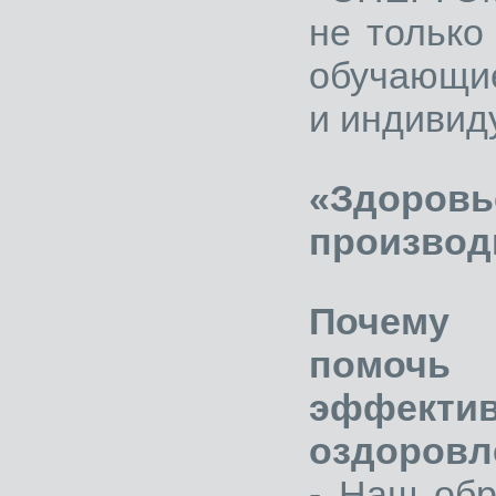
не только
обучающи
и индивид
«Здоро
производ
Почему 
помоч
эффект
оздоровл
- Наш обр