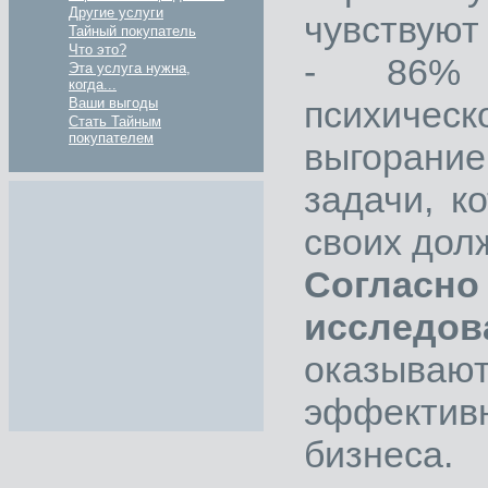
Другие услуги
чувствуют
Тайный покупатель
Что это?
- 86% р
Эта услуга нужна,
когда...
психичес
Ваши выгоды
Стать Тайным
покупателем
выгорани
задачи, к
своих дол
Согл
исследов
оказываю
эффекти
бизнеса.