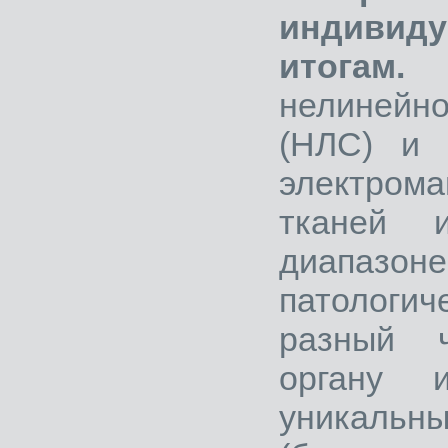
индивид
итогам.
О
нелинейн
(НЛС) и 
электром
тканей 
диапазо
патологич
разный ч
органу и
уникальн