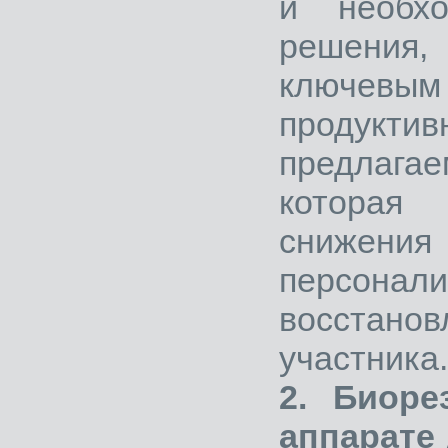
и необхо
решения,
ключевым
продукт
предлага
которая
снижени
персон
восста
участника
2. Биоре
аппарате