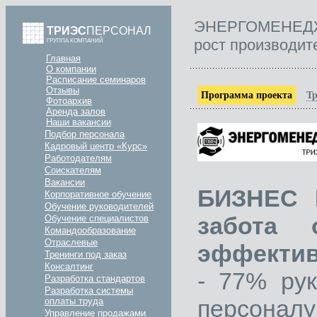
ЭНЕРГОМЕНЕДЖМ
ТРИЭС
ПЕРСОНАЛ
рост производит
ГРУППА КОМПАНИЙ
Главная
О компании
Расписание семинаров
Отзывы
Программа проекта
Тр
Фотоархив
Аренда залов
Наши вакансии
Подбор персонала
Кадровый центр «Курс»
Работодателям
Соискателям
Вакансии
БИЗНЕС 
Корпоративное обучение
Обучение руководителей
забота 
Обучение специалистов
Командообразование
Отраслевые
эффектив
Тренинги под заказ
Консалтинг
- 77% ру
Разработка стандартов
Разработка системы
персоналу
оплаты труда
Управление продажами