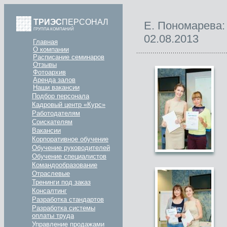
ТРИЭС
ПЕРСОНАЛ
Е. Пономарева:
ГРУППА КОМПАНИЙ
02.08.2013
Главная
О компании
Расписание семинаров
Отзывы
Фотоархив
Аренда залов
Наши вакансии
Подбор персонала
Кадровый центр «Курс»
Работодателям
Соискателям
Вакансии
Корпоративное обучение
Обучение руководителей
Обучение специалистов
Командообразование
Отраслевые
Тренинги под заказ
Консалтинг
Разработка стандартов
Разработка системы
оплаты труда
Управление продажами