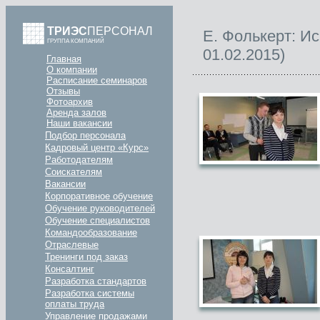
ТРИЭС
ПЕРСОНАЛ
Е. Фолькерт: Ис
ГРУППА КОМПАНИЙ
01.02.2015)
Главная
О компании
Расписание семинаров
Отзывы
Фотоархив
Аренда залов
Наши вакансии
Подбор персонала
Кадровый центр «Курс»
Работодателям
Соискателям
Вакансии
Корпоративное обучение
Обучение руководителей
Обучение специалистов
Командообразование
Отраслевые
Тренинги под заказ
Консалтинг
Разработка стандартов
Разработка системы
оплаты труда
Управление продажами