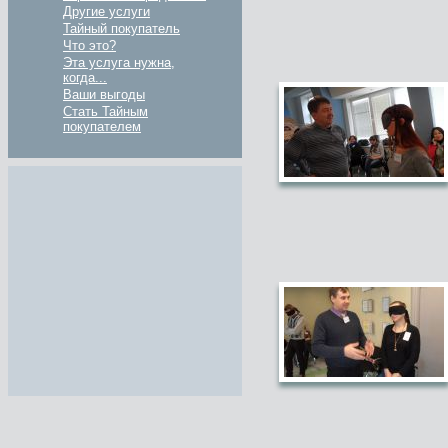
Другие услуги
Тайный покупатель
Что это?
Эта услуга нужна,
когда...
Ваши выгоды
Стать Тайным
покупателем