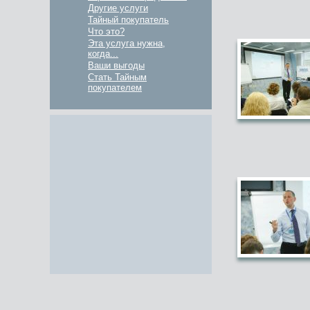
Другие услуги
Тайный покупатель
Что это?
Эта услуга нужна,
когда...
Ваши выгоды
Стать Тайным
покупателем