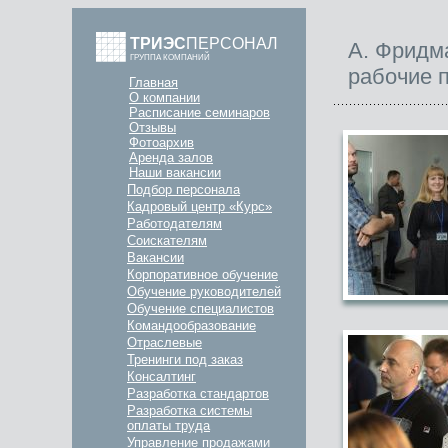
ТРИЭС
ПЕРСОНАЛ
А. Фридм
ГРУППА КОМПАНИЙ
рабочие 
Главная
О компании
Расписание семинаров
Отзывы
Фотоархив
Аренда залов
Наши вакансии
Подбор персонала
Кадровый центр «Курс»
Работодателям
Соискателям
Вакансии
Корпоративное обучение
Обучение руководителей
Обучение специалистов
Командообразование
Отраслевые
Тренинги под заказ
Консалтинг
Разработка стандартов
Разработка системы
оплаты труда
Управление продажами