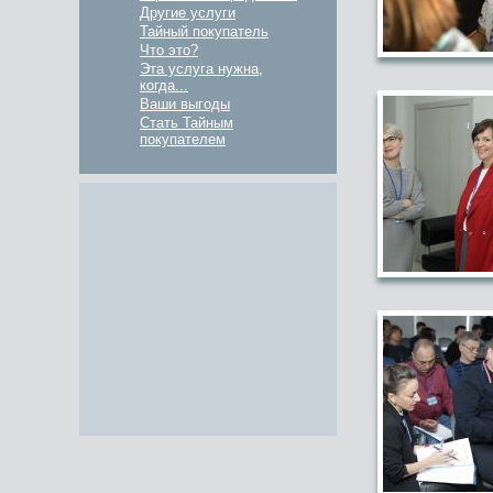
Другие услуги
Тайный покупатель
Что это?
Эта услуга нужна,
когда...
Ваши выгоды
Стать Тайным
покупателем