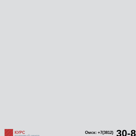
30-8
КУРС
Омск: +7(3812)
кадровый центр