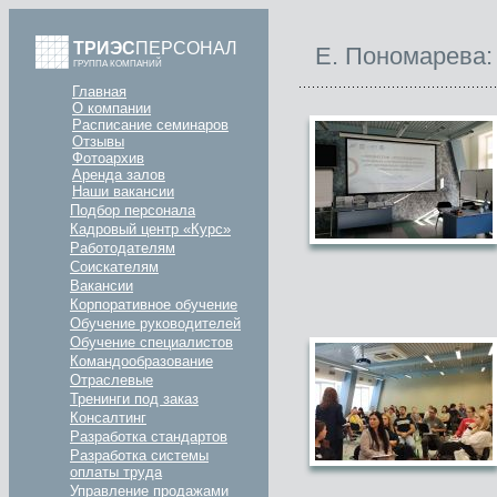
ТРИЭС
ПЕРСОНАЛ
Е. Пономарева:
ГРУППА КОМПАНИЙ
Главная
О компании
Расписание семинаров
Отзывы
Фотоархив
Аренда залов
Наши вакансии
Подбор персонала
Кадровый центр «Курс»
Работодателям
Соискателям
Вакансии
Корпоративное обучение
Обучение руководителей
Обучение специалистов
Командообразование
Отраслевые
Тренинги под заказ
Консалтинг
Разработка стандартов
Разработка системы
оплаты труда
Управление продажами