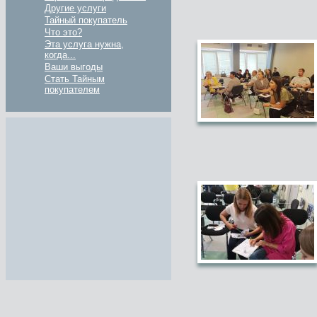
Другие услуги
Тайный покупатель
Что это?
Эта услуга нужна,
когда...
Ваши выгоды
Стать Тайным
покупателем