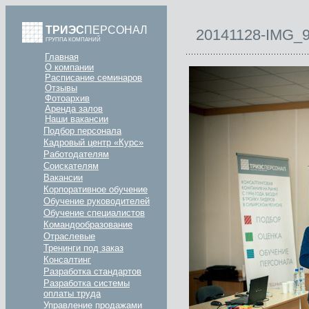
ТРИЭС
ПЕРСОНАЛ
20141128-IMG_
ГРУППА КОМПАНИЙ
Главная
О компании
Расписание семинаров
Отзывы
Фотоархив
Аренда залов
Наши вакансии
Подбор персонала
Кадровый центр «Курс»
Работодателям
Соискателям
Вакансии
Корпоративное обучение
Обучение руководителей
Обучение специалистов
Командообразование
Отраслевые
Тренинги под заказ
Консалтинг
Разработка стандартов
Разработка системы
оплаты труда
Управление продажами