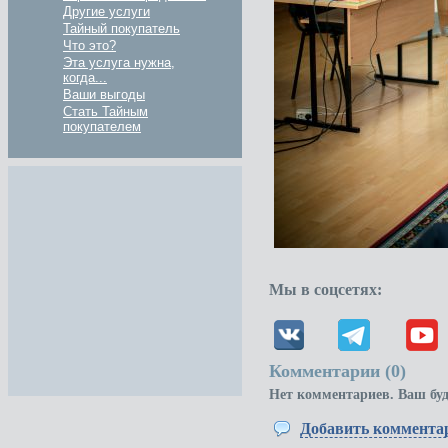
Другие услуги
Тайный покупатель
Что это?
Эта услуга нужна,
когда...
Ваши выгоды
Стать Тайным
покупателем
Мы в соцсетях:
Комментарии (
0
)
Нет комментариев. Ваш бу
Добавить коммента