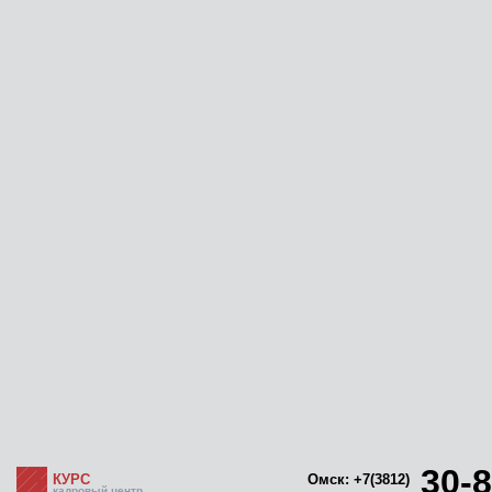
30-8
КУРС
Омск: +7(3812)
кадровый центр