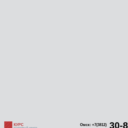
30-8
КУРС
Омск: +7(3812)
кадровый центр