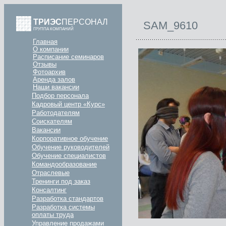
ТРИЭС
ПЕРСОНАЛ
SAM_9610
ГРУППА КОМПАНИЙ
Главная
О компании
Расписание семинаров
Отзывы
Фотоархив
Аренда залов
Наши вакансии
Подбор персонала
Кадровый центр «Курс»
Работодателям
Соискателям
Вакансии
Корпоративное обучение
Обучение руководителей
Обучение специалистов
Командообразование
Отраслевые
Тренинги под заказ
Консалтинг
Разработка стандартов
Разработка системы
оплаты труда
Управление продажами