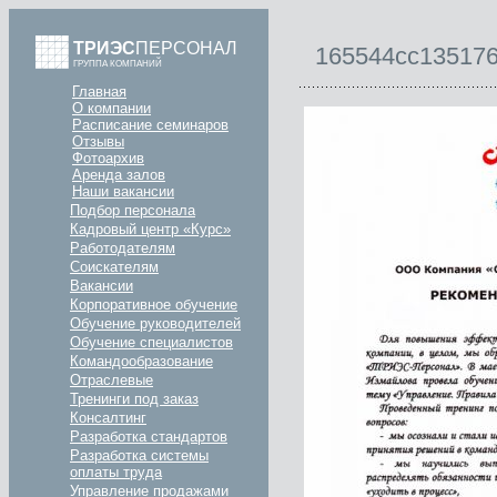
ТРИЭС
ПЕРСОНАЛ
165544cc13517
ГРУППА КОМПАНИЙ
Главная
О компании
Расписание семинаров
Отзывы
Фотоархив
Аренда залов
Наши вакансии
Подбор персонала
Кадровый центр «Курс»
Работодателям
Соискателям
Вакансии
Корпоративное обучение
Обучение руководителей
Обучение специалистов
Командообразование
Отраслевые
Тренинги под заказ
Консалтинг
Разработка стандартов
Разработка системы
оплаты труда
Управление продажами