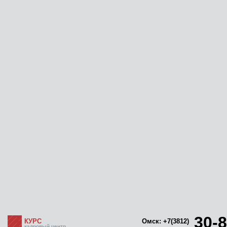
30-8
КУРС
Омск: +7(3812)
кадровый центр