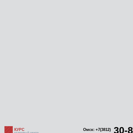
30-8
КУРС
Омск: +7(3812)
кадровый центр