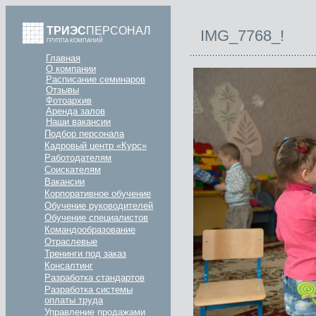
ТРИЭС
ПЕРСОНАЛ
IMG_7768_!
ГРУППА КОМПАНИЙ
Главная
О компании
Расписание семинаров
Отзывы
Фотоархив
Аренда залов
Наши вакансии
Подбор персонала
Кадровый центр «Курс»
Работодателям
Соискателям
Вакансии
Корпоративное обучение
Обучение руководителей
Обучение специалистов
Командообразование
Отраслевые
Тренинги под заказ
Консалтинг
Разработка стандартов
Разработка системы
оплаты труда
Управление продажами