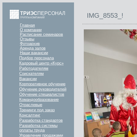
ТРИЭС
ПЕРСОНАЛ
IMG_8553_!
ГРУППА КОМПАНИЙ
Главная
О компании
Расписание семинаров
Отзывы
Фотоархив
Аренда залов
Наши вакансии
Подбор персонала
Кадровый центр «Курс»
Работодателям
Соискателям
Вакансии
Корпоративное обучение
Обучение руководителей
Обучение специалистов
Командообразование
Отраслевые
Тренинги под заказ
Консалтинг
Разработка стандартов
Разработка системы
оплаты труда
Управление продажами