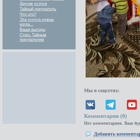
Другие услуги
Тайный покупатель
Что это?
Эта услуга нужна,
когда...
Ваши выгоды
Стать Тайным
покупателем
Мы в соцсетях:
Комментарии (
0
)
Нет комментариев. Ваш бу
Добавить коммента