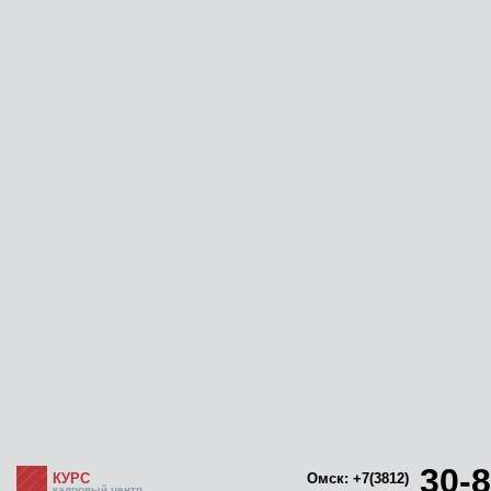
30-8
КУРС
Омск: +7(3812)
кадровый центр