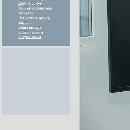
Другие услуги
Тайный покупатель
Что это?
Эта услуга нужна,
когда...
Ваши выгоды
Стать Тайным
покупателем