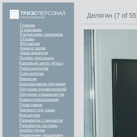
ТРИЭС
ПЕРСОНАЛ
Делягин (7 of 55
ГРУППА КОМПАНИЙ
Главная
О компании
Расписание семинаров
Отзывы
Фотоархив
Аренда залов
Наши вакансии
Подбор персонала
Кадровый центр «Курс»
Работодателям
Соискателям
Вакансии
Корпоративное обучение
Обучение руководителей
Обучение специалистов
Командообразование
Отраслевые
Тренинги под заказ
Консалтинг
Разработка стандартов
Разработка системы
оплаты труда
Управление продажами