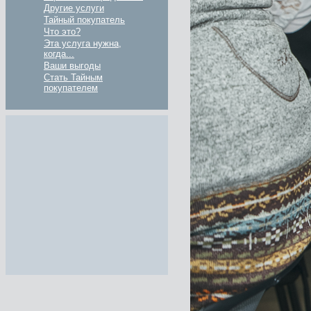
Другие услуги
Тайный покупатель
Что это?
Эта услуга нужна,
когда...
Ваши выгоды
Стать Тайным
покупателем