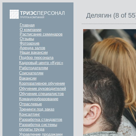
ТРИЭС
ПЕРСОНАЛ
Делягин (8 of 55
ГРУППА КОМПАНИЙ
Главная
О компании
Расписание семинаров
Отзывы
Фотоархив
Аренда залов
Наши вакансии
Подбор персонала
Кадровый центр «Курс»
Работодателям
Соискателям
Вакансии
Корпоративное обучение
Обучение руководителей
Обучение специалистов
Командообразование
Отраслевые
Тренинги под заказ
Консалтинг
Разработка стандартов
Разработка системы
оплаты труда
Управление продажами