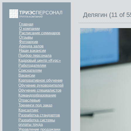
ТРИЭС
ПЕРСОНАЛ
Делягин (11 of 5
ГРУППА КОМПАНИЙ
Главная
О компании
Расписание семинаров
Отзывы
Фотоархив
Аренда залов
Наши вакансии
Подбор персонала
Кадровый центр «Курс»
Работодателям
Соискателям
Вакансии
Корпоративное обучение
Обучение руководителей
Обучение специалистов
Командообразование
Отраслевые
Тренинги под заказ
Консалтинг
Разработка стандартов
Разработка системы
оплаты труда
Управление продажами