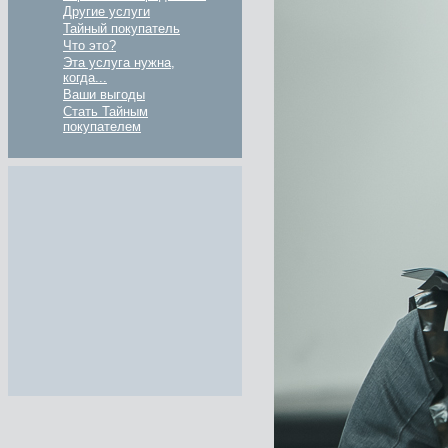
Другие услуги
Тайный покупатель
Что это?
Эта услуга нужна,
когда...
Ваши выгоды
Стать Тайным
покупателем