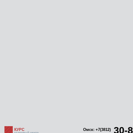
30-8
КУРС
Омск: +7(3812)
кадровый центр