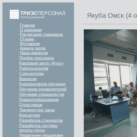
ТРИЭС
ПЕРСОНАЛ
Якуба Омск (4 o
ГРУППА КОМПАНИЙ
Главная
О компании
Расписание семинаров
Отзывы
Фотоархив
Аренда залов
Наши вакансии
Подбор персонала
Кадровый центр «Курс»
Работодателям
Соискателям
Вакансии
Корпоративное обучение
Обучение руководителей
Обучение специалистов
Командообразование
Отраслевые
Тренинги под заказ
Консалтинг
Разработка стандартов
Разработка системы
оплаты труда
Управление продажами