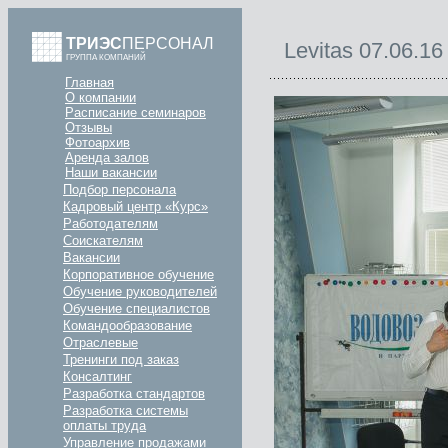
ТРИЭС
ПЕРСОНАЛ
Levitas 07.06.16 
ГРУППА КОМПАНИЙ
Главная
О компании
Расписание семинаров
Отзывы
Фотоархив
Аренда залов
Наши вакансии
Подбор персонала
Кадровый центр «Курс»
Работодателям
Соискателям
Вакансии
Корпоративное обучение
Обучение руководителей
Обучение специалистов
Командообразование
Отраслевые
Тренинги под заказ
Консалтинг
Разработка стандартов
Разработка системы
оплаты труда
Управление продажами