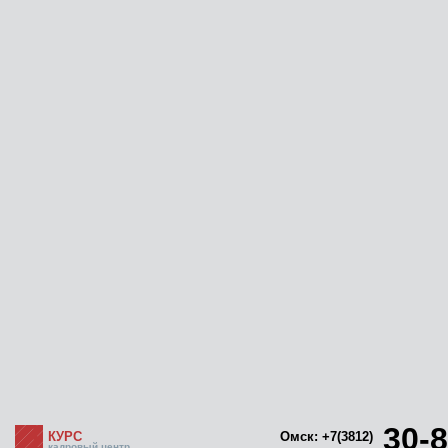
30-8
КУРС
Омск: +7(3812)
кадровый центр