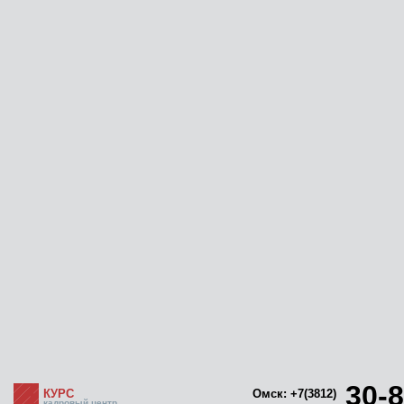
30-8
КУРС
Омск: +7(3812)
кадровый центр