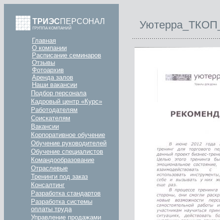
ТРИЭС
ПЕРСОНАЛ
Уютерра_ТКОП
ГРУППА КОМПАНИЙ
Главная
О компании
Расписание семинаров
Отзывы
Фотоархив
Аренда залов
Наши вакансии
Подбор персонала
Кадровый центр «Курс»
Работодателям
Соискателям
Вакансии
Корпоративное обучение
Обучение руководителей
Обучение специалистов
Командообразование
Отраслевые
Тренинги под заказ
Консалтинг
Разработка стандартов
Разработка системы
оплаты труда
Управление продажами