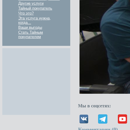
Другие услуги
Тайный покупатель
Что это?
Эта услуга нужна,
когда...
Ваши выгоды
Стать Тайным
покупателем
Мы в соцсетях:
Комментарии (
0
)