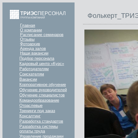
ТРИЭС
ПЕРСОНАЛ
Фолькерт_ТРИЭ
ГРУППА КОМПАНИЙ
Главная
О компании
Расписание семинаров
Отзывы
Фотоархив
Аренда залов
Наши вакансии
Подбор персонала
Кадровый центр «Курс»
Работодателям
Соискателям
Вакансии
Корпоративное обучение
Обучение руководителей
Обучение специалистов
Командообразование
Отраслевые
Тренинги под заказ
Консалтинг
Разработка стандартов
Разработка системы
оплаты труда
Управление продажами