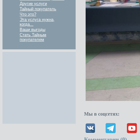
Другие услуги
Тайный покупатель
Что это?
Эта услуга нужна,
когда...
Ваши выгоды
Стать Тайным
покупателем
Мы в соцсетях:
Комментарии (
0
)