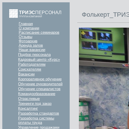
ТРИЭС
ПЕРСОНАЛ
Фолькерт_ТРИЭ
ГРУППА КОМПАНИЙ
Главная
О компании
Расписание семинаров
Отзывы
Фотоархив
Аренда залов
Наши вакансии
Подбор персонала
Кадровый центр «Курс»
Работодателям
Соискателям
Вакансии
Корпоративное обучение
Обучение руководителей
Обучение специалистов
Командообразование
Отраслевые
Тренинги под заказ
Консалтинг
Разработка стандартов
Разработка системы
оплаты труда
Управление продажами