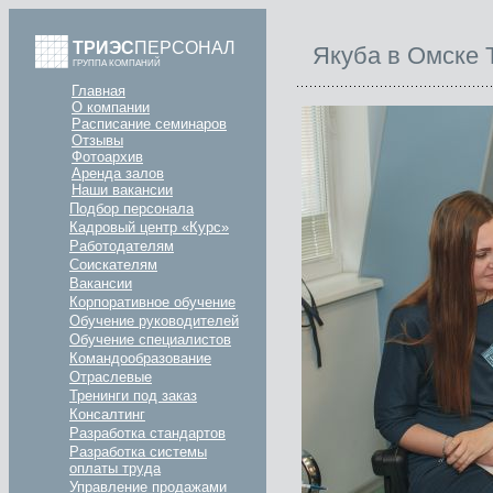
ТРИЭС
ПЕРСОНАЛ
Якуба в Омске 
ГРУППА КОМПАНИЙ
Главная
О компании
Расписание семинаров
Отзывы
Фотоархив
Аренда залов
Наши вакансии
Подбор персонала
Кадровый центр «Курс»
Работодателям
Соискателям
Вакансии
Корпоративное обучение
Обучение руководителей
Обучение специалистов
Командообразование
Отраслевые
Тренинги под заказ
Консалтинг
Разработка стандартов
Разработка системы
оплаты труда
Управление продажами