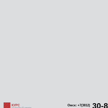
30-8
КУРС
Омск: +7(3812)
кадровый центр