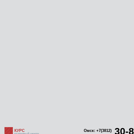
30-8
КУРС
Омск: +7(3812)
кадровый центр