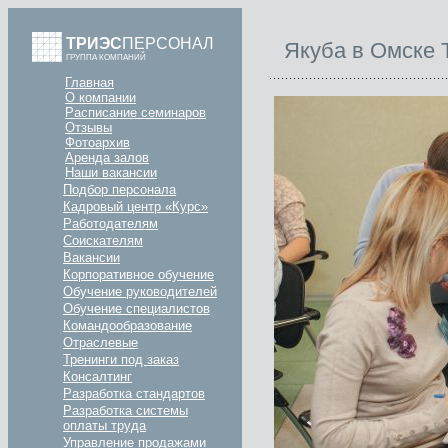
ТРИЭС
ПЕРСОНАЛ
Якуба в Омске 
ГРУППА КОМПАНИЙ
Главная
О компании
Расписание семинаров
Отзывы
Фотоархив
Аренда залов
Наши вакансии
Подбор персонала
Кадровый центр «Курс»
Работодателям
Соискателям
Вакансии
Корпоративное обучение
Обучение руководителей
Обучение специалистов
Командообразование
Отраслевые
Тренинги под заказ
Консалтинг
Разработка стандартов
Разработка системы
оплаты труда
Управление продажами