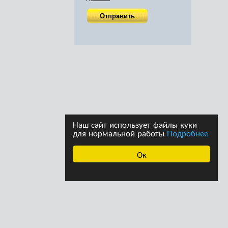
Наш сайт использует файлы куки
для нормальной работы
Подробнее
Ок
ава принадлежат
Дизайн студии дизайна
страции сайта. При
«Ферма»
щении информации с