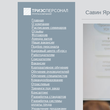
ТРИЭС
ПЕРСОНАЛ
Савин Яр
ГРУППА КОМПАНИЙ
Главная
О компании
Расписание семинаров
Отзывы
Фотоархив
Аренда залов
Наши вакансии
Подбор персонала
Кадровый центр «Курс»
Работодателям
Соискателям
Вакансии
Корпоративное обучение
Обучение руководителей
Обучение специалистов
Командообразование
Отраслевые
Тренинги под заказ
Консалтинг
Разработка стандартов
Разработка системы
оплаты труда
Управление продажами