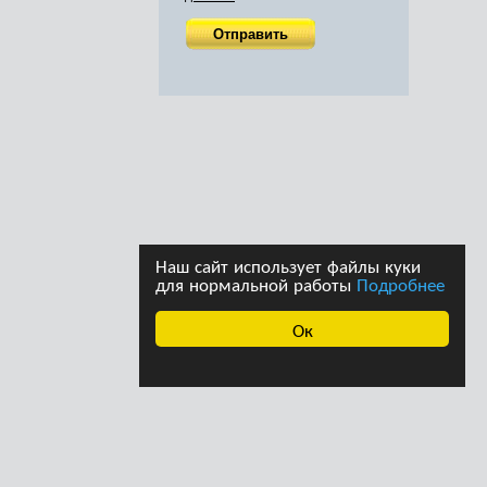
Наш сайт использует файлы куки
для нормальной работы
Подробнее
Ок
ава принадлежат
Дизайн студии дизайна
страции сайта. При
«Ферма»
щении информации с