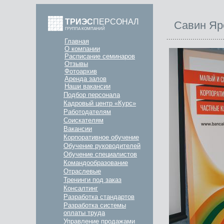
ТРИЭС
ПЕРСОНАЛ
Савин Яр
ГРУППА КОМПАНИЙ
Главная
О компании
Расписание семинаров
Отзывы
Фотоархив
Аренда залов
Наши вакансии
Подбор персонала
Кадровый центр «Курс»
Работодателям
Соискателям
Вакансии
Корпоративное обучение
Обучение руководителей
Обучение специалистов
Командообразование
Отраслевые
Тренинги под заказ
Консалтинг
Разработка стандартов
Разработка системы
оплаты труда
Управление продажами