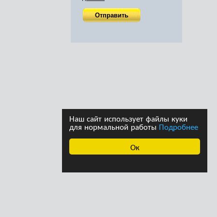
Наш сайт использует файлы куки
для нормальной работы
Подробнее
Ок
ава принадлежат
Дизайн студии дизайна
страции сайта. При
«Ферма»
щении информации с