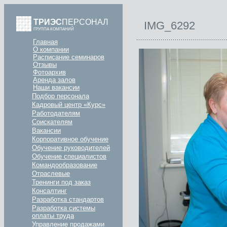
ТРИЭС
ПЕРСОНАЛ
IMG_6292
ГРУППА КОМПАНИЙ
Главная
О компании
Расписание семинаров
Отзывы
Фотоархив
Аренда залов
Наши вакансии
Подбор персонала
Кадровый центр «Курс»
Работодателям
Соискателям
Вакансии
Корпоративное обучение
Обучение руководителей
Обучение специалистов
Командообразование
Отраслевые
Тренинги под заказ
Консалтинг
Разработка стандартов
Разработка системы
оплаты труда
Управление продажами