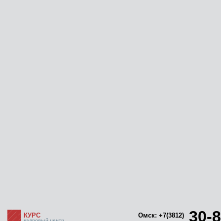
30-8
КУРС
Омск: +7(3812)
кадровый центр