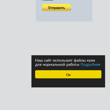
Наш сайт использует файлы куки
для нормальной работы
Подробнее
Ок
ава принадлежат
Дизайн студии дизайна
страции сайта. При
«Ферма»
щении информации с