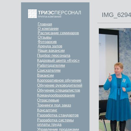
ТРИЭС
ПЕРСОНАЛ
IMG_629
ГРУППА КОМПАНИЙ
Главная
О компании
Расписание семинаров
Отзывы
Фотоархив
Аренда залов
Наши вакансии
Подбор персонала
Кадровый центр «Курс»
Работодателям
Соискателям
Вакансии
Корпоративное обучение
Обучение руководителей
Обучение специалистов
Командообразование
Отраслевые
Тренинги под заказ
Консалтинг
Разработка стандартов
Разработка системы
оплаты труда
Управление продажами