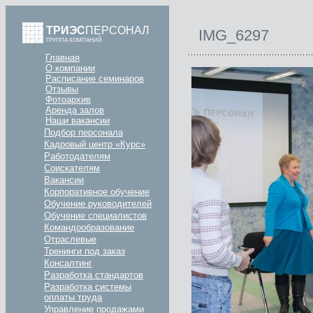
ТРИЭС
ПЕРСОНАЛ
IMG_6297
ГРУППА КОМПАНИЙ
Главная
О компании
Расписание семинаров
Отзывы
Фотоархив
Аренда залов
Наши вакансии
Подбор персонала
Кадровый центр «Курс»
Работодателям
Соискателям
Вакансии
Корпоративное обучение
Обучение руководителей
Обучение специалистов
Командообразование
Отраслевые
Тренинги под заказ
Консалтинг
Разработка стандартов
Разработка системы
оплаты труда
Управление продажами