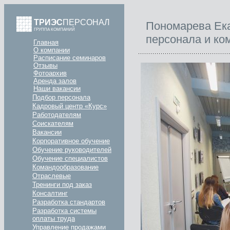
ТРИЭС
ПЕРСОНАЛ
Пономарева Ека
ГРУППА КОМПАНИЙ
персонала и ко
Главная
О компании
Расписание семинаров
Отзывы
Фотоархив
Аренда залов
Наши вакансии
Подбор персонала
Кадровый центр «Курс»
Работодателям
Соискателям
Вакансии
Корпоративное обучение
Обучение руководителей
Обучение специалистов
Командообразование
Отраслевые
Тренинги под заказ
Консалтинг
Разработка стандартов
Разработка системы
оплаты труда
Управление продажами