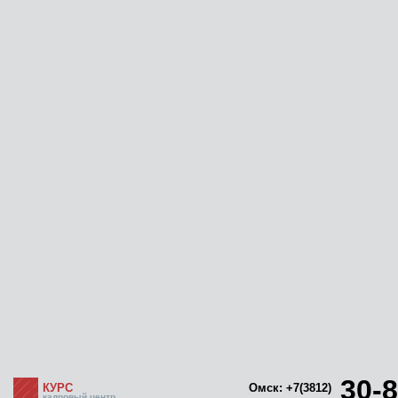
30-8
КУРС
Омск: +7(3812)
кадровый центр