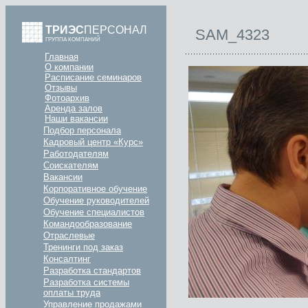
ТРИЭС
ПЕРСОНАЛ
SAM_4323
ГРУППА КОМПАНИЙ
Главная
О компании
Расписание семинаров
Отзывы
Фотоархив
Аренда залов
Наши вакансии
Подбор персонала
Кадровый центр «Курс»
Работодателям
Соискателям
Вакансии
Корпоративное обучение
Обучение руководителей
Обучение специалистов
Командообразование
Отраслевые
Тренинги под заказ
Консалтинг
Разработка стандартов
Разработка системы
оплаты труда
Управление продажами