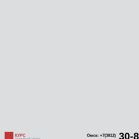
30-8
КУРС
Омск: +7(3812)
кадровый центр