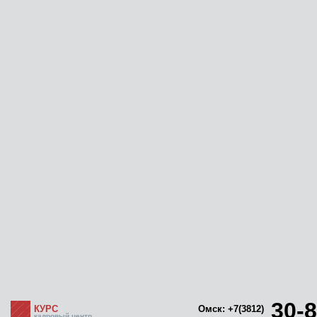
30-8
КУРС
Омск: +7(3812)
кадровый центр