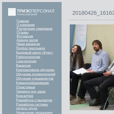
ТРИЭС
ПЕРСОНАЛ
20180426_1616
ГРУППА КОМПАНИЙ
Главная
О компании
Расписание семинаров
Отзывы
Фотоархив
Аренда залов
Наши вакансии
Подбор персонала
Кадровый центр «Курс»
Работодателям
Соискателям
Вакансии
Корпоративное обучение
Обучение руководителей
Обучение специалистов
Командообразование
Отраслевые
Тренинги под заказ
Консалтинг
Разработка стандартов
Разработка системы
оплаты труда
Управление продажами