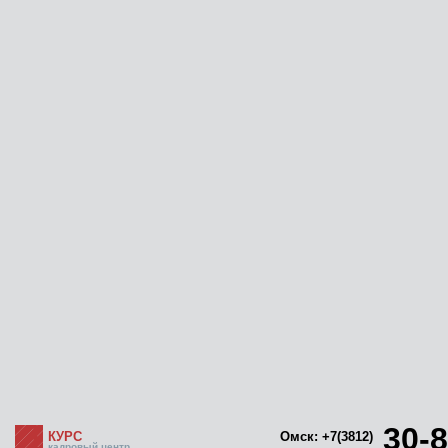
30-8
КУРС
Омск: +7(3812)
кадровый центр