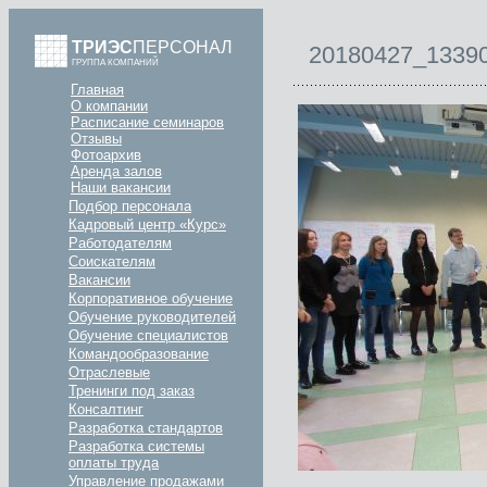
ТРИЭС
ПЕРСОНАЛ
20180427_1339
ГРУППА КОМПАНИЙ
Главная
О компании
Расписание семинаров
Отзывы
Фотоархив
Аренда залов
Наши вакансии
Подбор персонала
Кадровый центр «Курс»
Работодателям
Соискателям
Вакансии
Корпоративное обучение
Обучение руководителей
Обучение специалистов
Командообразование
Отраслевые
Тренинги под заказ
Консалтинг
Разработка стандартов
Разработка системы
оплаты труда
Управление продажами