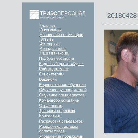
ТРИЭС
ПЕРСОНАЛ
20180428
ГРУППА КОМПАНИЙ
Главная
О компании
Расписание семинаров
Отзывы
Фотоархив
Аренда залов
Наши вакансии
Подбор персонала
Кадровый центр «Курс»
Работодателям
Соискателям
Вакансии
Корпоративное обучение
Обучение руководителей
Обучение специалистов
Командообразование
Отраслевые
Тренинги под заказ
Консалтинг
Разработка стандартов
Разработка системы
оплаты труда
Управление продажами