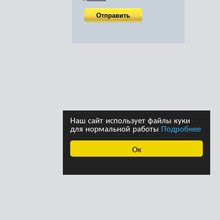
Наш сайт использует файлы куки
для нормальной работы
Подробнее
Ок
ава принадлежат
Дизайн студии дизайна
страции сайта. При
«Ферма»
щении информации с