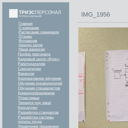
ТРИЭС
ПЕРСОНАЛ
IMG_1956
ГРУППА КОМПАНИЙ
Главная
О компании
Расписание семинаров
Отзывы
Фотоархив
Аренда залов
Наши вакансии
Подбор персонала
Кадровый центр «Курс»
Работодателям
Соискателям
Вакансии
Корпоративное обучение
Обучение руководителей
Обучение специалистов
Командообразование
Отраслевые
Тренинги под заказ
Консалтинг
Разработка стандартов
Разработка системы
оплаты труда
Управление продажами