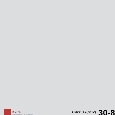
30-8
КУРС
Омск: +7(3812)
кадровый центр