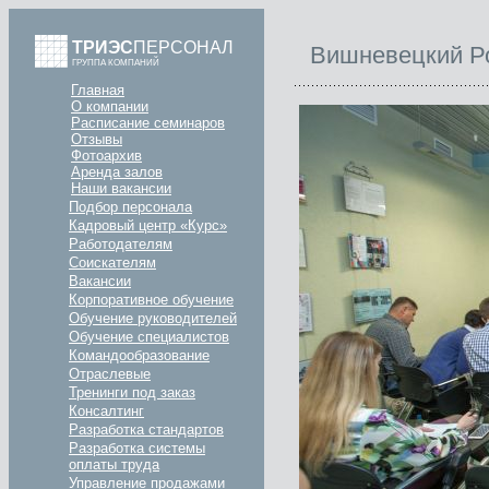
ТРИЭС
ПЕРСОНАЛ
Вишневецкий Ро
ГРУППА КОМПАНИЙ
Главная
О компании
Расписание семинаров
Отзывы
Фотоархив
Аренда залов
Наши вакансии
Подбор персонала
Кадровый центр «Курс»
Работодателям
Соискателям
Вакансии
Корпоративное обучение
Обучение руководителей
Обучение специалистов
Командообразование
Отраслевые
Тренинги под заказ
Консалтинг
Разработка стандартов
Разработка системы
оплаты труда
Управление продажами