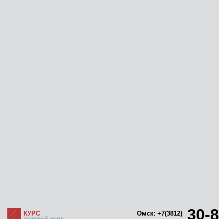
30-8
КУРС
Омск: +7(3812)
кадровый центр