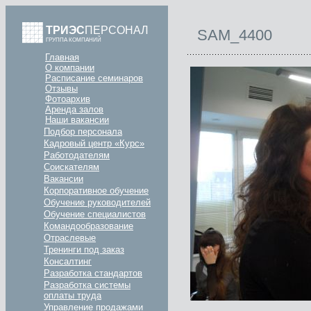
ТРИЭС
ПЕРСОНАЛ
SAM_4400
ГРУППА КОМПАНИЙ
Главная
О компании
Расписание семинаров
Отзывы
Фотоархив
Аренда залов
Наши вакансии
Подбор персонала
Кадровый центр «Курс»
Работодателям
Соискателям
Вакансии
Корпоративное обучение
Обучение руководителей
Обучение специалистов
Командообразование
Отраслевые
Тренинги под заказ
Консалтинг
Разработка стандартов
Разработка системы
оплаты труда
Управление продажами