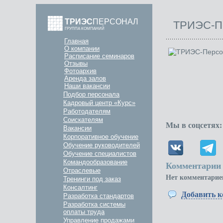
ТРИЭС
ПЕРСОНАЛ
ТРИЭС-Пе
ГРУППА КОМПАНИЙ
Главная
О компании
Расписание семинаров
Отзывы
Фотоархив
Аренда залов
Наши вакансии
Подбор персонала
Кадровый центр «Курс»
Работодателям
Соискателям
Мы в соцсетях:
Вакансии
Корпоративное обучение
Обучение руководителей
Обучение специалистов
Командообразование
Комментарии 
Отраслевые
Нет комментарие
Тренинги под заказ
Консалтинг
Добавить 
Разработка стандартов
Разработка системы
оплаты труда
Управление продажами