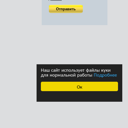
Наш сайт использует файлы куки
для нормальной работы
Подробнее
Ок
ава принадлежат
Дизайн студии дизайна
страции сайта. При
«Ферма»
щении информации с