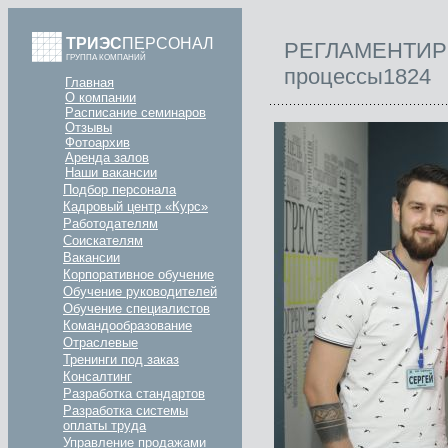
ТРИЭС
ПЕРСОНАЛ
РЕГЛАМЕНТИРОВ
ГРУППА КОМПАНИЙ
процессы1824
Главная
О компании
Расписание семинаров
Отзывы
Фотоархив
Аренда залов
Наши вакансии
Подбор персонала
Кадровый центр «Курс»
Работодателям
Соискателям
Вакансии
Корпоративное обучение
Обучение руководителей
Обучение специалистов
Командообразование
Отраслевые
Тренинги под заказ
Консалтинг
Разработка стандартов
Разработка системы
оплаты труда
Управление продажами