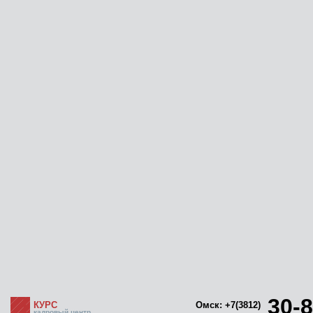
30-8
КУРС
Омск: +7(3812)
кадровый центр