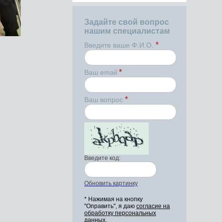
Задайте свой вопрос
нашим специалистам
*
Введите ваше Ф.И.О.
*
Ваш email
*
Ваш вопрос
Введите код:
Обновить картинку
* Нажимая на кнопку
"Оправить", я даю
согласие на
обработку персональных
данных.