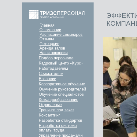
ТРИЭС
ПЕРСОНАЛ
ЭФФЕКТ
ГРУППА КОМПАНИЙ
КОМПАН
Главная
О компании
Расписание семинаров
Отзывы
Фотоархив
Аренда залов
Наши вакансии
Подбор персонала
Кадровый центр «Курс»
Работодателям
Соискателям
Вакансии
Корпоративное обучение
Обучение руководителей
Обучение специалистов
Командообразование
Отраслевые
Тренинги под заказ
Консалтинг
Разработка стандартов
Разработка системы
оплаты труда
Управление продажами