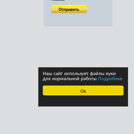
Наш сайт использует файлы куки
для нормальной работы
Подробнее
Ок
ава принадлежат
Дизайн студии дизайна
страции сайта. При
«Ферма»
щении информации с