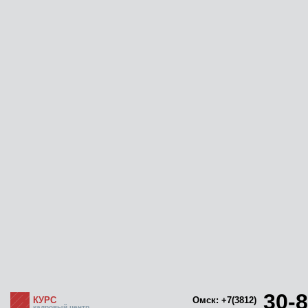
30-8
КУРС
Омск: +7(3812)
кадровый центр