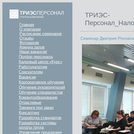
ТРИЭС
ПЕРСОНАЛ
ТРИЭС-
ГРУППА КОМПАНИЙ
Персонал_Нало
Главная
О компании
Расписание семинаров
Семинар Дмитрия Ряховск
Отзывы
Фотоархив
Аренда залов
Наши вакансии
Подбор персонала
Кадровый центр «Курс»
Работодателям
Соискателям
Вакансии
Корпоративное обучение
Обучение руководителей
Обучение специалистов
Командообразование
Отраслевые
Тренинги под заказ
Консалтинг
Разработка стандартов
Разработка системы
оплаты труда
Управление продажами