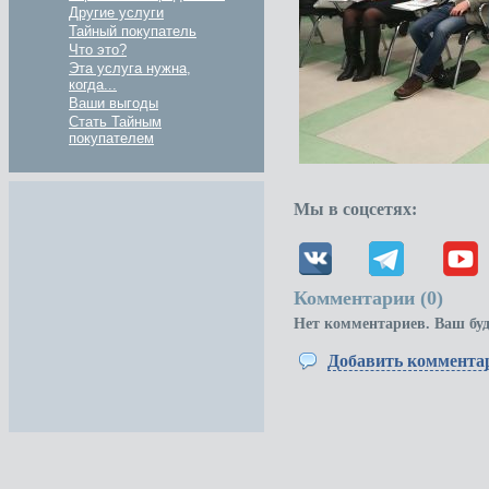
Другие услуги
Тайный покупатель
Что это?
Эта услуга нужна,
когда...
Ваши выгоды
Стать Тайным
покупателем
Мы в соцсетях:
Комментарии (
0
)
Нет комментариев. Ваш бу
Добавить коммента