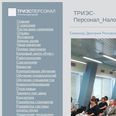
ТРИЭС
ПЕРСОНАЛ
ТРИЭС-
ГРУППА КОМПАНИЙ
Персонал_Нало
Главная
О компании
Расписание семинаров
Семинар Дмитрия Ряховск
Отзывы
Фотоархив
Аренда залов
Наши вакансии
Подбор персонала
Кадровый центр «Курс»
Работодателям
Соискателям
Вакансии
Корпоративное обучение
Обучение руководителей
Обучение специалистов
Командообразование
Отраслевые
Тренинги под заказ
Консалтинг
Разработка стандартов
Разработка системы
оплаты труда
Управление продажами