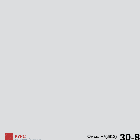
30-8
КУРС
Омск: +7(3812)
кадровый центр