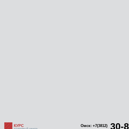
30-8
КУРС
Омск: +7(3812)
кадровый центр