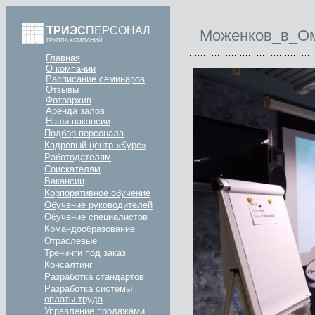
ТРИЭС
ПЕРСОНАЛ
Моженков_в_Ом
ГРУППА КОМПАНИЙ
Главная
О компании
Расписание семинаров
Отзывы
Фотоархив
Аренда залов
Наши вакансии
Подбор персонала
Кадровый центр «Курс»
Работодателям
Соискателям
Вакансии
Корпоративное обучение
Обучение руководителей
Обучение специалистов
Командообразование
Отраслевые
Тренинги под заказ
Консалтинг
Разработка стандартов
Разработка системы
оплаты труда
Управление продажами