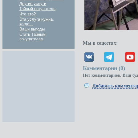
Другие услуги
Тайный покупатель
Что это?
Эта услуга нужна,
когда...
Ваши выгоды
Стать Тайным
покупателем
Мы в соцсетях:
Комментарии (
0
)
Нет комментариев. Ваш бу
Добавить коммента